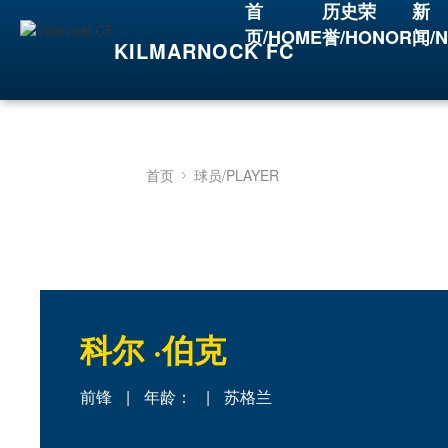
首
历史荣
新
页/HOME
誉/HONOR
闻/
KILMARNOCK FC
首页
球员/PLAYER
科尔 ·伯克
前锋
|
年龄：
|
苏格兰