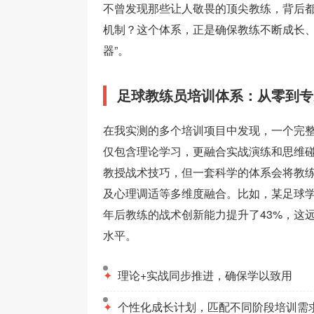
不曾发现那些让人敬畏的顶尖教练，背后
机制？这个体系，正是确保教练不断成长、
器”。
足球教练员培训体系：从零到专
在我实测的多个培训项目中发现，一个完
仅包含理论学习，更融合实战演练和思维
教授战术技巧，但一套科学的体系会将教
及心理调适等多维度融合。比如，某足球学
年后教练的战术创新能力提升了43%，这
水平。
✦
理论+实战同步推进，确保学以致用
✦
个性化成长计划，匹配不同阶段培训需