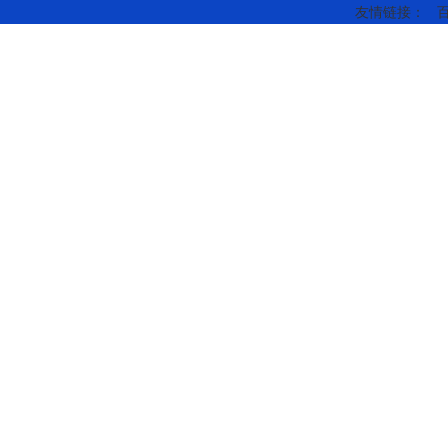
友情链接：