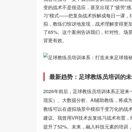
变的战术不是很适应，甚至出现了“疲劳”感
习”模式——把复杂战术拆解成每日一课，
拟，教练们惊讶地发现，战术理解变得更
了65%。这个案例告诉我们，针对性、场
背更有效。
最新趋势：足球教练员培训的未
2026年前后，足球教练员培训体系正迎来
现实）、大数据分析、AI辅助教练，将成
教练可以在虚拟场景中模拟千变万化的战术
建议。我曾用VR技术反复练习战术布置，
提升了52%。未来，融入科技元素的培训