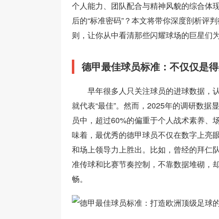
个人能力、团队配合与精神风貌的综合体
后的“标准密码”？本文将带你深度剖析评
则，让你从中看清那些闪耀球场的巨星们
德甲最佳球员标准：不仅仅是得
早年很多人只关注球员的进球数据，
就代表“最佳”。然而，2025年的调研数
员中，超过60%的偏重于个人战术素养、
味着，最优秀的德甲球员不仅在数字上亮
和场上领导力上胜出。比如，曾经的拜仁队
准传球和比赛节奏控制，不靠数据堆砌，
畅。