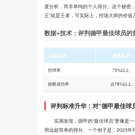
度分析，而非单纯的个人得分。这个秘密，
王”就是王者，可实际上，控场大师的价值
数据+技术：评判德甲最佳球员的
指标说明
衡量标准
控球率
75%以上
抢断成功率
达78%以上
评判标准升华：对“德甲最佳球
实测发现，德甲的“最佳球员”更像是一
用远超简单的得分。一个例子是，2023