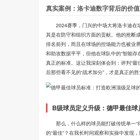
真实案例：洛卡迪数字背后的价值
2024赛季，门兴的中场大将洛卡迪
其是在防守和组织方面的贡献。他的抢断成
排名前列，而且在球场的控场能力也被业
和助攻数据平平，但他在球队中的“智能存在
真正的标准。这让我深刻体会到：评判“最
后那些看不见的“战术加分”，才是真正的胜
B级球员定义升级：德甲最佳球
那么，什么样的球员能打破传统单一“
的“最佳”？在我长时间观察和实操中发现