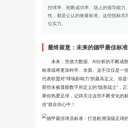
控球率、抢断成功率、场上的领导能力
性，都是公认的衡量标准。这些指标共
位实力。
最终留意：未来的德甲最佳标准
未来，凭借大数据、AI分析的不断成熟
标准或将更加科学、全面。这不仅仅是一
代表联盟对“球场影响力”的最高定义。你
那些未被显眼数字所定义的“隐形战士”，
果你热爱足球，记得关注这些不断变化的标
佳”就在你心中！