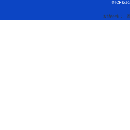
鲁ICP备202
友情链接：