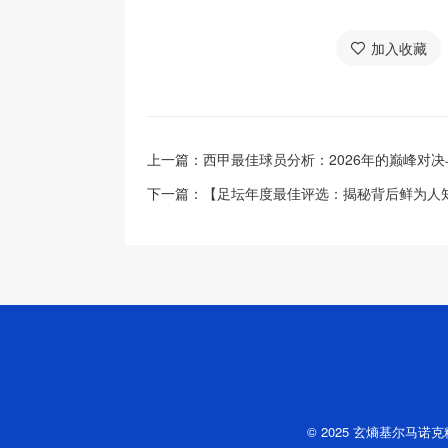
加入收藏
上一篇：
西甲最佳球员分析：2026年的巅峰对
下一篇：
【足坛年度最佳评选：揭秘背后鲜为人
© 2025 玄熵基尔马诺