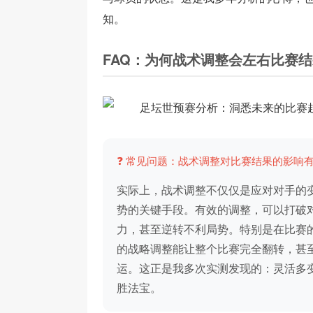
知。
FAQ：为何战术调整会左右比赛
❓ 常见问题：战术调整对比赛结果的影响
实际上，战术调整不仅仅是应对对手的
势的关键手段。有效的调整，可以打破
力，甚至逆转不利局势。特别是在比赛
的战略调整能让整个比赛完全翻转，甚
运。这正是我多次实测发现的：灵活多
胜法宝。