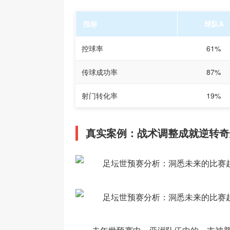
指标
球队A
控球率
61%
传球成功率
87%
射门转化率
19%
真实案例：战术调整成就逆转奇