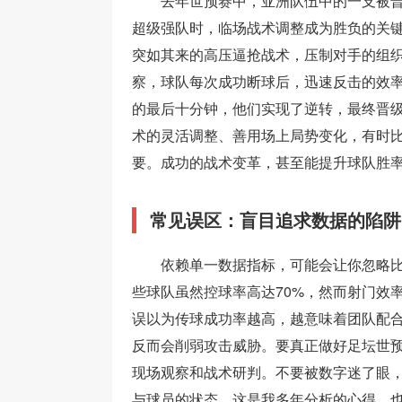
去年世预赛中，亚洲队伍中的一支被
超级强队时，临场战术调整成为胜负的关
突如其来的高压逼抢战术，压制对手的组
察，球队每次成功断球后，迅速反击的效率
的最后十分钟，他们实现了逆转，最终晋
术的灵活调整、善用场上局势变化，有时
要。成功的战术变革，甚至能提升球队胜率
常见误区：盲目追求数据的陷阱
依赖单一数据指标，可能会让你忽略
些球队虽然控球率高达70%，然而射门效
误以为传球成功率越高，越意味着团队配
反而会削弱攻击威胁。要真正做好足坛世
现场观察和战术研判。不要被数字迷了眼
与球员的状态。这是我多年分析的心得，