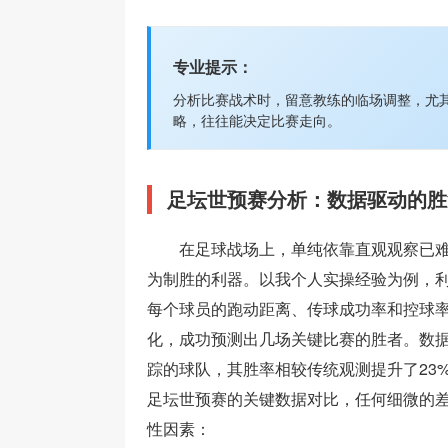
专业提示：
分析比赛战术时，留意教练的临场调整，尤
略，往往能决定比赛走向。
足坛世预赛分析：数据驱动的胜
在足球战场上，单纯依靠直观观察已
为制胜的利器。以我个人实操经验为例，
每个球员的跑动距离、传球成功率和控球
化，成功预测出几场关键比赛的胜者。数据
踪的球队，其胜率相较传统观测提升了23
足坛世预赛的关键数据对比，任何细微的
性因素：