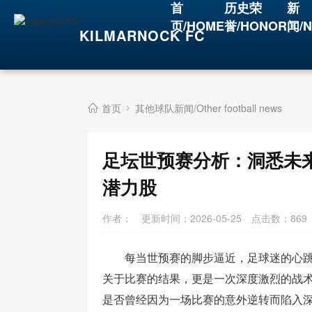
首
历史荣
新
页/HOME
誉/HONOR
闻/
KILMARNOCK FC
首页
其他球队新闻/Other football news
足坛世预赛分析：洞悉未
潜力股
作者：
更新时间：2026-05-25
点击数：
869
每当世预赛的脚步逼近，足球迷的心
关于比赛的结果，更是一次深度激烈的战
是否曾经因为一场比赛的意外逆转而陷入