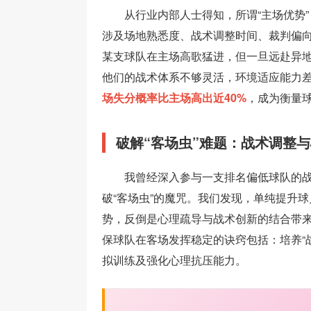
从行业内部人士得知，所谓“主场优势
涉及场地熟悉度、战术调整时间、裁判偏
某支球队在主场高歌猛进，但一旦远赴异
他们的战术体系不够灵活，环境适应能力
场失分概率比主场高出近40%
，成为衡量
破解“客场虫”难题：战术调整
我曾经深入参与一支排名偏低球队的
破“客场虫”的魔咒。我们发现，单纯提升
势，反倒是心理疏导与战术创新的结合带
保球队在客场发挥稳定的诀窍包括：培养“
拟训练及强化心理抗压能力。