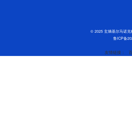
© 2025 玄熵基尔马诺
鲁ICP备202
友情链接：