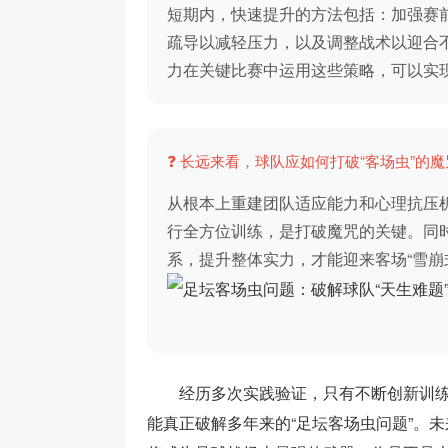
短期内，快速提升的方法包括：加强赛
疏导以减轻压力，以及调整战术以迎合
力在关键比赛中运用这些策略，可以实
❓ 长远来看，球队应如何打破“客场虫”的
从根本上重建团队适应能力和心理抗压
行全方位训练，是打破魔咒的关键。同
系，提升整体实力，才能迎来客场“雪崩
经历多次实践验证，只有不断创新训
能真正破解多年来的“足坛客场虫问题”。