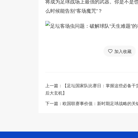
将成为足球战场上最强的武器。你是不是
么时候能告别“客场魔咒”？
加入收藏
上一篇：
【足坛国家队比赛日：掌握这些必备干
后大玄机】
下一篇：
欧国联赛事价值：新时期足球战略的关