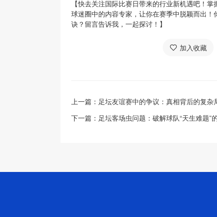
【快去关注国际比赛日带来的行业新机遇吧！掌
球迷圈中的内容专家，让你在赛季中脱颖而出！
诀？留言告诉我，一起探讨！】
加入收藏
上一篇：
足坛友谊赛中的争议：真相背后的复杂
下一篇：
足坛客场虫问题：破解球队“天生难题”