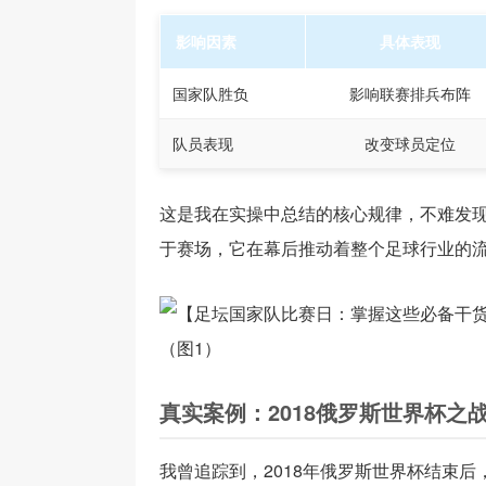
影响因素
具体表现
国家队胜负
影响联赛排兵布阵
队员表现
改变球员定位
这是我在实操中总结的核心规律，不难发
于赛场，它在幕后推动着整个足球行业的
真实案例：2018俄罗斯世界杯之
我曾追踪到，2018年俄罗斯世界杯结束