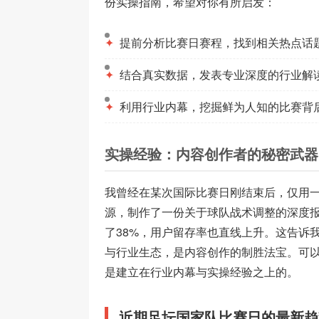
份实操指南，希望对你有所启发：
✦
提前分析比赛日赛程，找到相关热点话
✦
结合真实数据，发表专业深度的行业解
✦
利用行业内幕，挖掘鲜为人知的比赛背
实操经验：内容创作者的秘密武器
我曾经在某次国际比赛日刚结束后，仅用
源，制作了一份关于球队战术调整的深度
了38%，用户留存率也直线上升。这告诉
与行业生态，是内容创作的制胜法宝。可
是建立在行业内幕与实操经验之上的。
近期足坛国家队比赛日的最新趋