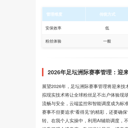
管理维度
传统方式
安保效率
低
粉丝体验
一般
2026年足坛洲际赛事管理：迎
展望2026年，足坛洲际赛事管理将迎来
拟现实技术将让全球粉丝足不出户体验现场激
流畅与安全，云端监控和智能调度成为标
赛事不但要追求“看得见”的精彩，还要确保
转。在我个人实操中，利用AI辅助调度，