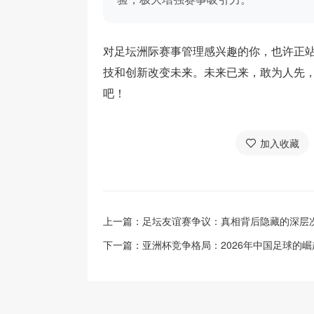
对足坛洲际赛事管理感兴趣的你，也许正
技和创新改变未来。未来已来，敢为人先
吧！
加入收藏
上一篇：
足坛友谊赛争议：真相背后隐藏的深层
下一篇：
亚洲杯竞争格局：2026年中国足球的