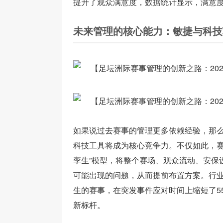
提升了观众满意度，数据统计显示，满意度
未来管理的核心能力：敏捷与科技
如果说过去赛事的管理更多依赖经验，那么
科技工具将成为核心竞争力。不仅如此，赛
孪生”模型，将整个赛场、观众流动、安保
可能出现的问题，从而提前布置方案。行
生的赛事，在突发事件应对时间上缩短了5
新标杆。