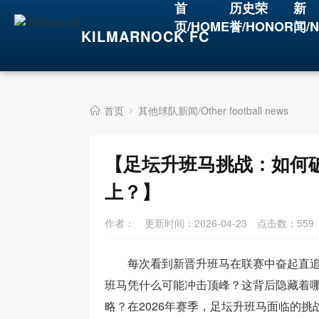
首
历史荣
新
页/HOME
誉/HONOR
闻/
KILMARNOCK FC
首页
其他球队新闻/Other football news
【足坛升班马挑战：如何
上？】
作者：
更新时间：2026-04-23
点击数：
559
每次看到新晋升班马在联赛中奋起直
班马凭什么可能冲击顶峰？这背后隐藏着
略？在2026年赛季，足坛升班马面临的