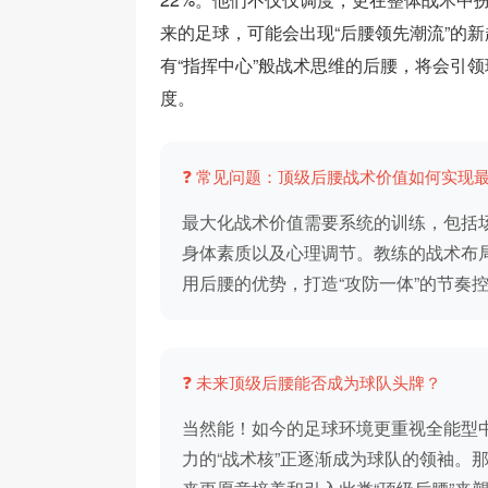
来的足球，可能会出现“后腰领先潮流”的
有“指挥中心”般战术思维的后腰，将会引
度。
❓ 常见问题：顶级后腰战术价值如何实现
最大化战术价值需要系统的训练，包括
身体素质以及心理调节。教练的战术布
用后腰的优势，打造“攻防一体”的节奏
❓ 未来顶级后腰能否成为球队头牌？
当然能！如今的足球环境更重视全能型
力的“战术核”正逐渐成为球队的领袖。