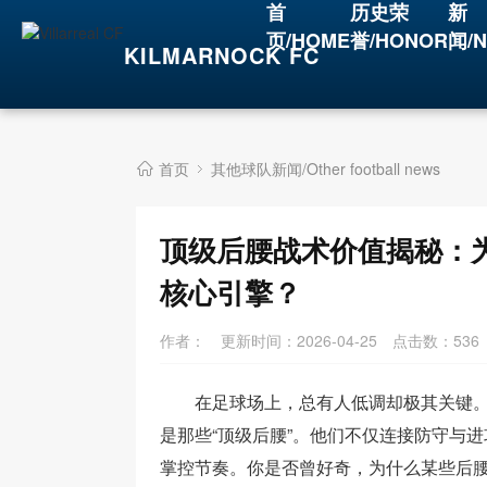
首
历史荣
新
页/HOME
誉/HONOR
闻/
KILMARNOCK FC
首页
其他球队新闻/Other football news
顶级后腰战术价值揭秘：
核心引擎？
作者：
更新时间：2026-04-25
点击数：
536
在足球场上，总有人低调却极其关键
是那些“顶级后腰”。他们不仅连接防守与
掌控节奏。你是否曾好奇，为什么某些后