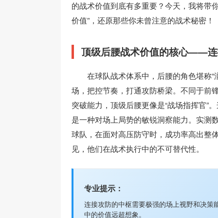
的战术价值到底有多重要？今天，我将带你
价值”，还原那些你未曾注意的战术秘密！
顶级后腰战术价值的核心——连
在球队战术体系中，后腰的角色堪称“
场，把控节奏，打通攻防桥梁。不同于前
突破能力，顶级后腰更像是“战场指挥官”
是一种对场上局势的敏锐洞察能力。实测
球队，在面对高压防守时，成功率高出整体
见，他们在战术执行中的不可替代性。
专业提示：
连接攻防的中枢需要极强的场上视野和决策
中的价值远超想象。