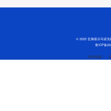
© 2025 玄熵基尔马诺
鲁ICP备202
友情链接：