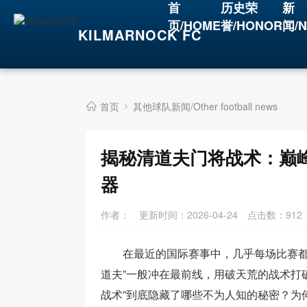
首
历史荣
新
页/HOME
誉/HONOR
闻/
KILMARNOCK FC
首页
其他球队新闻/Other football news
揭秘清道夫门将战术：巅
器
作者：
更新时间：2026-04-24
点击数：
912
在最近的国际赛事中，几乎每场比赛都
道夫”一般冲在最前线，用破天荒的战术打
战术”到底隐藏了哪些不为人知的秘密？为