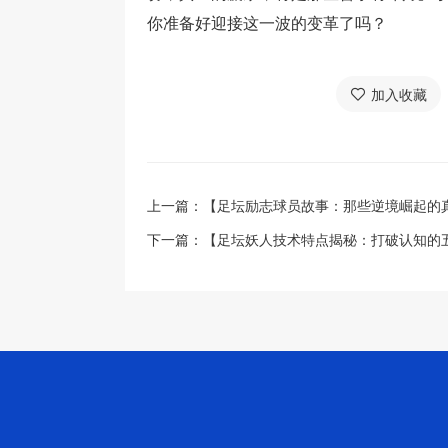
你准备好迎接这一波的变革了吗？
加入收藏
上一篇：
【足坛励志球员故事：那些逆境崛起的
下一篇：
【足坛妖人技术特点揭秘：打破认知的