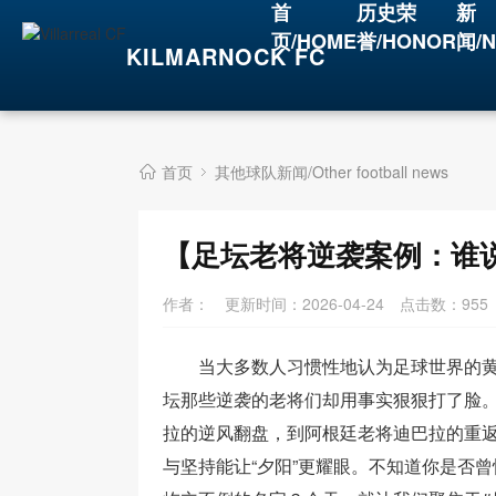
首
历史荣
新
页/HOME
誉/HONOR
闻/
KILMARNOCK FC
首页
其他球队新闻/Other football news
【足坛老将逆袭案例：谁
作者：
更新时间：2026-04-24
点击数：
955
当大多数人习惯性地认为足球世界的黄
坛那些逆袭的老将们却用事实狠狠打了脸
拉的逆风翻盘，到阿根廷老将迪巴拉的重
与坚持能让“夕阳”更耀眼。不知道你是否