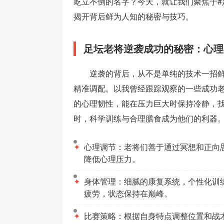
屹立不倒的名字？今天，就让我们聚焦于#
揭开背后鲜为人知的秘密与技巧。
足坛老将逆袭成功的秘密：心理
逆袭的背后，从不是单纯的技术一招
精准调配。以我曾经跟踪观察的一些成功
的心理韧性，能在压力巨大时保持冷静，
时，科学训练与合理膳食成为他们的利器
✦
心理调节：老将们善于通过冥想和正向
降低心理压力。
✦
身体管理：细腻的康复系统，个性化训
疲劳，状态保持在巅峰。
✦
比赛策略：根据自身特点调整位置和战术