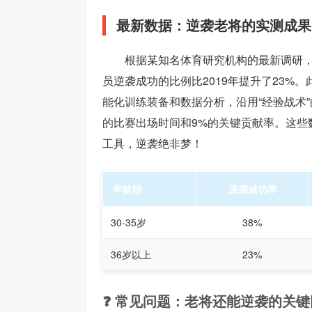
最新数据：逆袭老将的实测成果
根据某知名体育研究机构的最新调研，2
员逆袭成功的比例比2019年提升了23%
能化训练装备和数据分析，沿用“经验战术”
的比赛出场时间和9%的关键贡献率。这些
工具，逆袭绝非梦！
年龄段
逆袭成功率
30-35岁
38%
36岁以上
23%
❓ 常见问题：老将还能逆袭的关