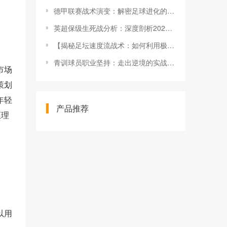
德甲联赛战术演变：解密足球进化的秘密
英超保级生死战分析：深度剖析2026年大势
【揭秘足坛速度流战术：如何利用极速突破赢得比赛】
青训球员职业坚持：走出逆境的实战秘籍
市场
策划
年轻
产品推荐
正理
以用