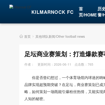
首
历
KILMARNOCK FC
页/HOME
誉/
首页
其他球队新闻/Other football news
足坛商业赛策划：打造爆款赛
作者：
更新时间：2026-06-11
点击数：
765
你是否曾幻想过，一个体育场馆内球迷的呐
品牌实现超预期突破？在足坛，商业赛策划已成
略，如何策划一场既能引爆粉丝热情，又能实现
人知的秘密。