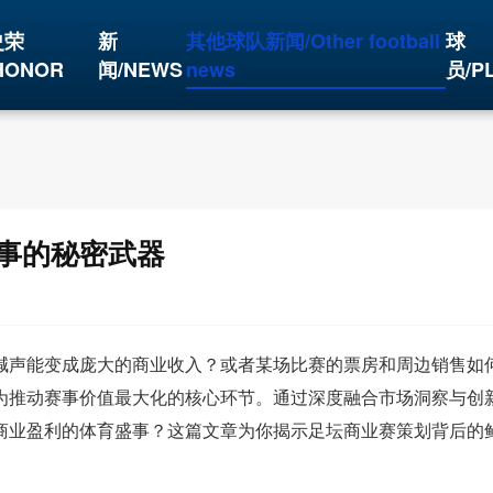
史荣
新
其他球队新闻/Other football
球
HONOR
闻/NEWS
news
员/P
事的秘密武器
喊声能变成庞大的商业收入？或者某场比赛的票房和周边销售如
为推动赛事价值最大化的核心环节。通过深度融合市场洞察与创
商业盈利的体育盛事？这篇文章为你揭示足坛商业赛策划背后的