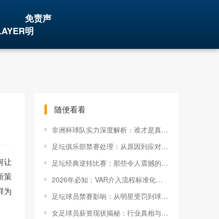
免责声
LAYER
明
随便看看
非洲杯球队实力深度解析：谁才是真正的强者？
足坛俱乐部禁赛处理：从原因到应对策略，全面解析
何让
足坛经典逆转比赛：那些令人震撼的瞬间
新策
2026年必知：VAR介入流程标准化实战攻略揭秘
鲜为
足坛球员禁赛影响：从明星受罚到球队崩盘
女足球员薪资现状揭秘：行业真相与未来趋势