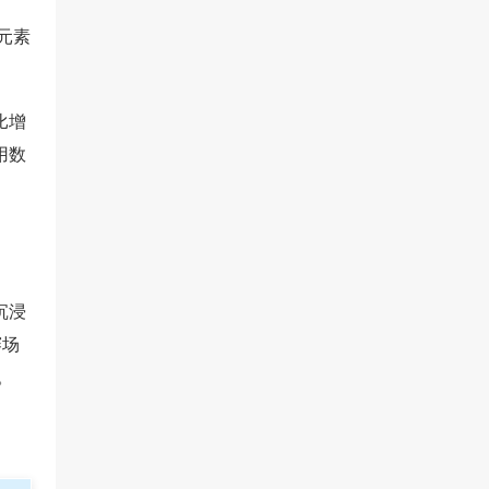
元素
比增
用数
沉浸
赛场
。