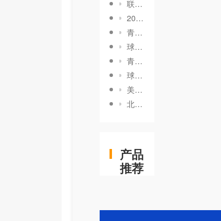
联赛外援限制影响深度剖析：背后的真相与应对策略
2026年必懂：强制买断条款触发条件全面解析
青训球员职业挫折：从跌倒到再起的实战指南
球星个人品牌建设：打造闪耀的明星光环
青训球员职业创新：解锁未来足球新可能
球队文化传承发展：探索真正的核心动力
美国资本管理模式：揭秘背后的成功密码
北伦敦德比竞争：背后的激烈角逐与鲜为人知的秘密
产品
推荐