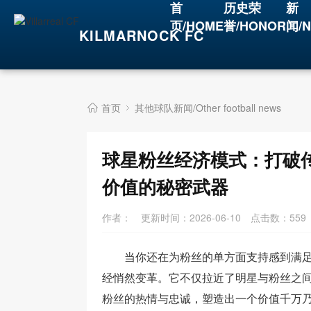
首
历史荣
新
页/HOME
誉/HONOR
闻/
KILMARNOCK FC
首页
其他球队新闻/Other football news
球星粉丝经济模式：打破
价值的秘密武器
作者：
更新时间：2026-06-10
点击数：
559
当你还在为粉丝的单方面支持感到满
经悄然变革。它不仅拉近了明星与粉丝之
粉丝的热情与忠诚，塑造出一个价值千万