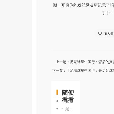
潮，开启你的粉丝经济新纪元了吗
手中！
加入收
上一篇：
足坛球星中国行：背后的真
下一篇：
【足坛球星中国行：开启足球
随便
看看
顶级门将技术要求：打造不败的“守门神器”
足坛友谊赛轮换：变革中的战略智慧与实战技巧