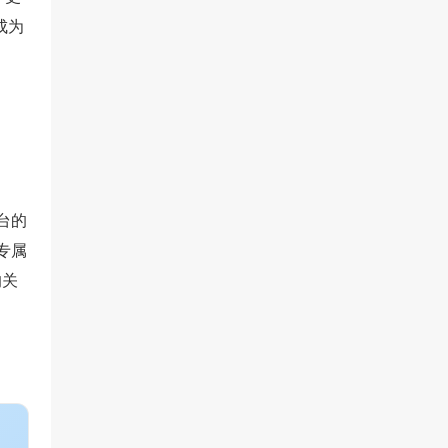
成为
台的
专属
的关