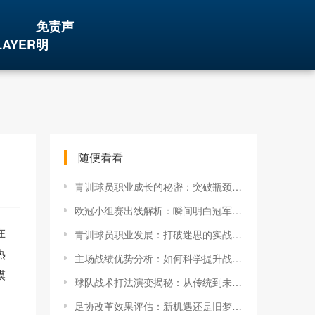
免责声
LAYER
明
随便看看
青训球员职业成长的秘密：突破瓶颈的关键策略
欧冠小组赛出线解析：瞬间明白冠军争夺的关键
在
青训球员职业发展：打破迷思的实战指南
热
主场战绩优势分析：如何科学提升战队胜率
模
球队战术打法演变揭秘：从传统到未来的变革之路
足协改革效果评估：新机遇还是旧梦碎？