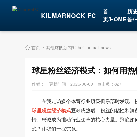
首
历
KILMARNOCK FC
页/HOME
誉/
首页
其他球队新闻/Other football news
球星粉丝经济模式：如何用热
作者：
更新时间：2026-06-09
点击数：
827
在我走访多个体育行业顶级俱乐部时发现，
球星粉丝经济模式
逐渐成熟后，粉丝的粘性和消
情、忠诚成为推动行业变革的核心力量。到底如
式？让我们一探究竟。