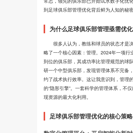
常态，领先的俱乐部已开始试水数字化优
到足球俱乐部管理优化背后鲜为人知的秘
为什么足球俱乐部管理亟需优化
很多人认为，教练和球员的状态才是
略了一个核心因素：管理。2024年一项
到位的俱乐部，其成功率比管理规范的球队
研一个中型俱乐部，发现管理体系不完备
约了战术执行效率。这让我意识到，管理
的“隐形引擎”。一套科学的管理体系，不
现资源的最大化利用。
足球俱乐部管理优化的核心策略