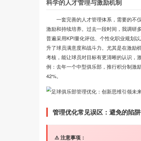
科学的人才管理与激励机制
一套完善的人才管理体系，需要的不
激励和持续培养。过去一段时间，我调研
普遍采用KPI量化评估、个性化职业规划
升了球员满意度和战斗力。尤其是在激励
考核，能让球员对目标有更清晰的认识，
例：去年一个中型俱乐部，推行积分制激
42%。
管理优化常见误区：避免的陷阱
⚠️ 注意事项：