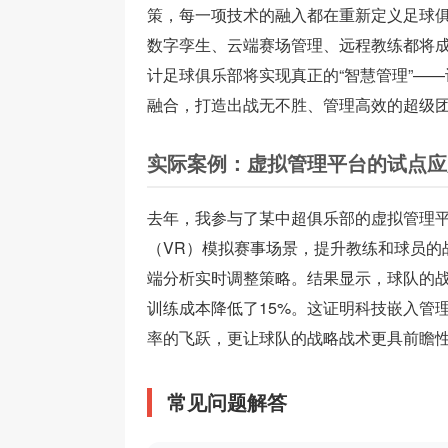
策，每一项技术的融入都在重新定义足球
数字孪生、云端赛场管理、远程教练都将成
计足球俱乐部将实现真正的“智慧管理”—
融合，打造出战无不胜、管理高效的超级
实际案例：虚拟管理平台的试点应
去年，我参与了某中超俱乐部的虚拟管理
（VR）模拟赛事场景，提升教练和球员的
端分析实时调整策略。结果显示，球队的战
训练成本降低了15%。这证明科技嵌入管
率的飞跃，更让球队的战略战术更具前瞻
常见问题解答