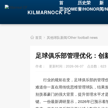
首
历史荣
新
页/HOME
誉/HONOR
闻/
KILMARNOCK FC
首页
其他球队新闻/Other football news
足球俱乐部管理优化：创
作者：
更新时间：2026-06-07
点击数：
623
行业的规矩在变，足球俱乐部的管理
难道你一直在用传统思维管理球队，结果
别羡慕豪门的强大背景，提升管理水平才
键。一份最新调研显示，2026年已预示