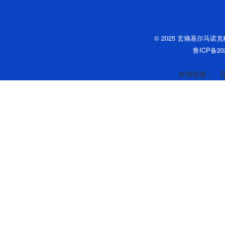
© 2025 玄熵基尔马诺
鲁ICP备202
友情链接：