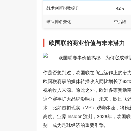
战术创新指数提升
42%
球队排名变化
中后段
欧国联的商业价值与未来潜力
你是否想到过，欧国联在商业运作上的潜力
欧国联赛事的媒体转播收入同比增长了62
视的收入来源。除此之外，欧洲多家赞助
这个赛事扩大品牌影响力。未来，欧国联
术，比如虚拟现实（VR）观赛体验，将粉
高度。业界 Insider 预测，2026年，
别，成为足球经济的重要引擎。