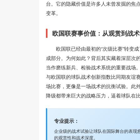
台。它的隐藏价值是许多人未曾发掘的焦
变革。
欧国联赛事价值：从观赏到战术
欧国联已经由最初的“次级比赛”转变
成部分。为何如此？背后其实藏着深层次
当作磨练新兵、检验战术系统的重要战场。
与欧国联的球队战术创新指数比同期友谊赛
场比赛，更像是一场战术的抗衡试验。此
降级都带来巨大的战略压力，逼着球队在
专业提示：
企业级的战术试验让球队在国际舞台的表现
的观赏性和战术深度。