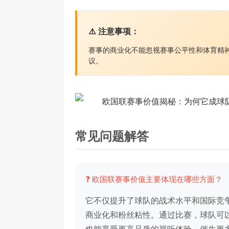
⚠️ 注意事项：
赛事的商业化不能忽视赛事公平性和体育精
议。
常见问题解答
❓ 欧国联赛事价值主要体现在哪些方面？
它不仅提升了球队的战术水平和国际竞
商业化和粉丝粘性。通过比赛，球队可
也能享受更高品质的视听体验，催生更