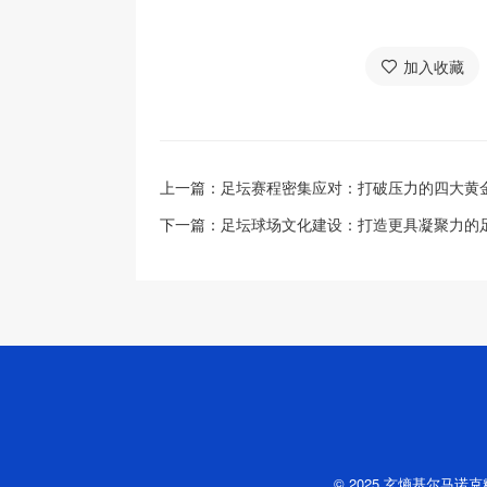
加入收藏
上一篇：
足坛赛程密集应对：打破压力的四大黄
下一篇：
足坛球场文化建设：打造更具凝聚力的
© 2025 玄熵基尔马诺