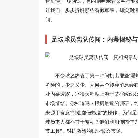
造机”的一场阴谋，有的则暗示着某种行业
让我们一步步拆解那些看似草率，却实则
闻。
足坛球员离队传闻：内幕揭秘与
不少球迷热衷于第一时间扒出那些“爆
考验的，少之又少。为何某个转会消息会
业内幕透露，这很大程度上源于某些经纪公
市场情绪。你知道吗？根据最近的调研，约
来源于有意“制造虚假热度”的操作。为何
球员本人都不甘于被动？他们利用传闻作为“
节工具”，对抗激烈的职业转会市场。