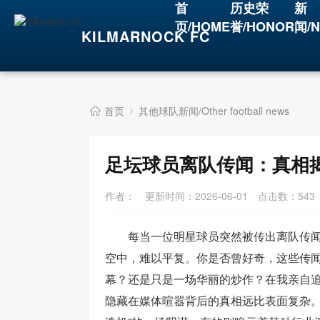
首
历史荣
新
页/HOME
誉/HONOR
闻/
KILMARNOCK FC
首页
其他球队新闻/Other football news
足坛球员离队传闻：真相
作者：
更新时间：2026-06-01
点击数：
543
每当一位明星球员突然被传出离队传
空中，难以平复。你是否曾好奇，这些传
幕？还是只是一场华丽的炒作？在我亲自
隐藏在媒体喧嚣背后的真相远比表面复杂。