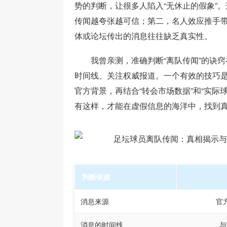
势的判断，让很多人陷入“无休止的假象”
传闻越夸张越可信；第二，名人效应推手
体或论坛传出的消息往往缺乏真实性。
我曾亲测，准确判断“离队传闻”的诀
时间线、关注权威报道。一个有效的技巧是
官方背景，再结合“转会市场数据”和“实际
有这样，才能在虚假信息的海洋中，找到
判断依据
消息来源
官
消息的时间线
与