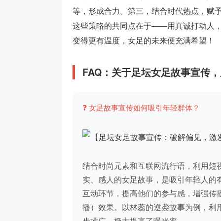
等，形成合力。第三，结合时代热点，赋
这些策略的共同点在于——用真诚打动人
变得更有温度，女足的未来便充满希望！
FAQ：关于足坛女足故事宣传
❓ 女足故事宣传如何吸引年轻群体？
结合时尚元素和互联网流行语，利用短
实、感人的女足故事，是吸引年轻人的
互动环节，提高他们的参与感，增强传播的 v
播）效果。以林蕊的逆袭故事为例，利
步推广，极大提高了曝光率。