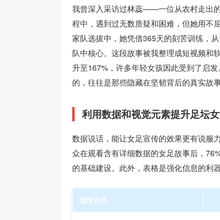
我曾深入采访过林蕊——一位从农村走出
程中，遇到过无数质疑和困难，但她用不
家队选拔中，她凭借365天的刻苦训练，
队中核心。这段故事被我整理成短视频和
升至167%，许多年轻女孩因此受到了启
的，往往是那些隐藏在坚韧背后的真实故
利用数据和视觉元素提升足坛女
数据说话，能让女足宣传的效果更有说服
众在观看含有详细数据的女足故事后，76
的基础建设。此外，表格是强化信息的利
宣传方式