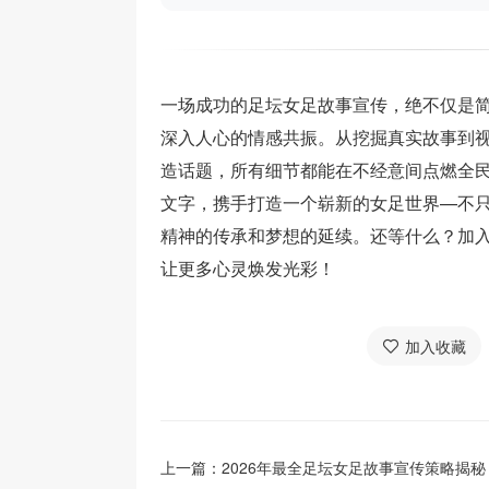
一场成功的足坛女足故事宣传，绝不仅是
深入人心的情感共振。从挖掘真实故事到
造话题，所有细节都能在不经意间点燃全
文字，携手打造一个崭新的女足世界—不
精神的传承和梦想的延续。还等什么？加
让更多心灵焕发光彩！
加入收藏
上一篇：
2026年最全足坛女足故事宣传策略揭秘