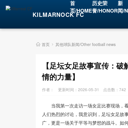
首
历史荣
新
页/HOME
誉/HONOR
闻/
KILMARNOCK FC
首页
其他球队新闻/Other football news
【足坛女足故事宣传：破
情的力量】
作者：
更新时间：2026-05-31
点击数：
742
当我第一次走访一场女足比赛现场，
人们热烈的讨论，我意识到，足坛女足故
广，更是一场关于平等与梦想的战斗。如