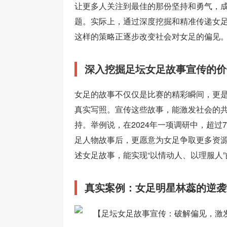
让更多人关注到最佳的那份坚持和勇气，
题。实际上，通过深度挖掘和精准传递女
这样的策略正逐步改变社会对女足的偏见
深入挖掘足坛女足故事宣传的价
女足的故事不仅仅是比赛的精彩瞬间，更
真实写照。宣传这些故事，能激发社会的
持。举例说，在2024年一项调研中，超过
足人物故事后，更愿意为女足争取更多资
述女足故事，能实现“以情动人、以理服人
真实案例：女足明星林蕊的逆袭