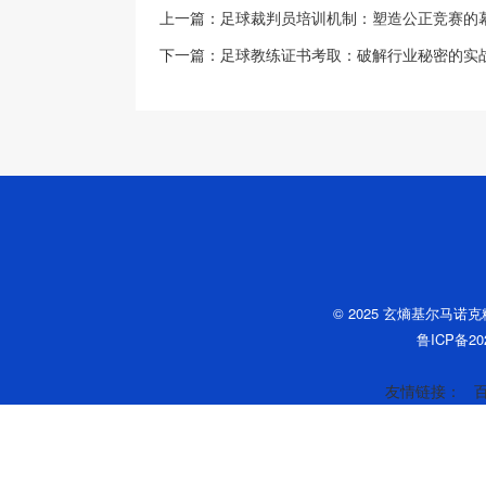
上一篇：
足球裁判员培训机制：塑造公正竞赛的
下一篇：
足球教练证书考取：破解行业秘密的实
© 2025 玄熵基尔马诺
鲁ICP备202
友情链接：