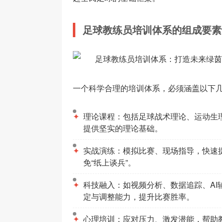
足球教练员培训体系的组成要素
一个科学合理的培训体系，必须涵盖以下
✦
理论课程：包括足球战术理论、运动生
提供坚实的理论基础。
✦
实战演练：模拟比赛、现场指导，快速
免“纸上谈兵”。
✦
科技融入：如视频分析、数据追踪、AI
定与调整能力，提升比赛胜率。
✦
心理培训：应对压力、激发潜能，帮助