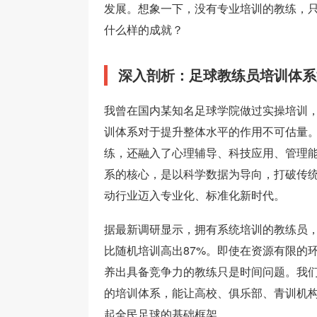
发展。想象一下，没有专业培训的教练，
什么样的成就？
深入剖析：足球教练员培训体系
我曾在国内某知名足球学院做过实操培训
训体系对于提升整体水平的作用不可估量
练，还融入了心理辅导、科技应用、管理
系的核心，是以科学数据为导向，打破传
动行业迈入专业化、标准化新时代。
据最新调研显示，拥有系统培训的教练员
比随机培训高出87%。即使在资源有限的
养出具备竞争力的教练只是时间问题。我
的培训体系，能让高校、俱乐部、青训机
起全民足球的基础框架。