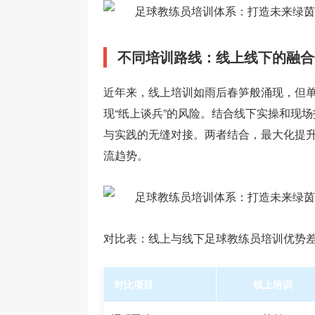
不同培训路线：线上线下的融合
近年来，线上培训如雨后春笋般涌现，但
现“纸上谈兵”的风险。结合线下实操和现
与实践的无缝对接。两者结合，最大化提
流趋势。
对比表：线上与线下足球教练员培训优势
对比项目
线上培训