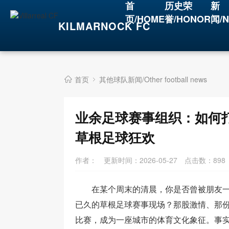
首
历史荣
新
页/HOME
誉/HONOR
闻/
KILMARNOCK FC
首页
其他球队新闻/Other football news
业余足球赛事组织：如何
草根足球狂欢
作者：
更新时间：2026-05-27
点击数：
898
在某个周末的清晨，你是否曾被朋友
已久的草根足球赛事现场？那股激情、那
比赛，成为一座城市的体育文化象征。事