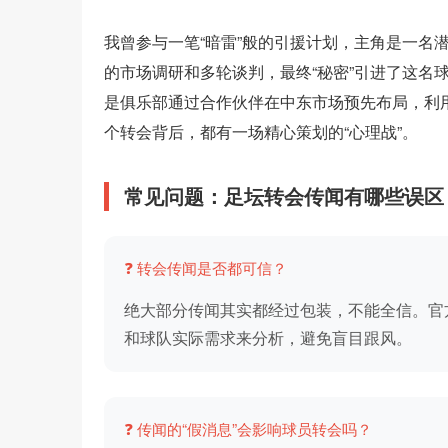
我曾参与一笔“暗雷”般的引援计划，主角是一名
的市场调研和多轮谈判，最终“秘密”引进了这名
是俱乐部通过合作伙伴在中东市场预先布局，利
个转会背后，都有一场精心策划的“心理战”。
常见问题：足坛转会传闻有哪些误区
❓ 转会传闻是否都可信？
绝大部分传闻其实都经过包装，不能全信。官
和球队实际需求来分析，避免盲目跟风。
❓ 传闻的“假消息”会影响球员转会吗？