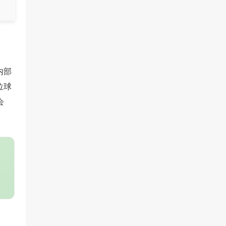
内部
位球
会