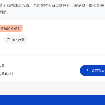
甚至影响球员心态。尤其在转会窗口敏感期，假消息可能会带来
判断。
开背后的秘密！
加入收藏
内幕
返回列表
内幕真相】