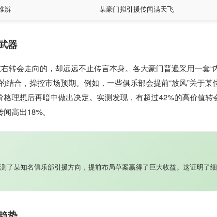
难辨
某豪门拟引援传闻满天飞
武器
左右转会走向的，却远远不止传言本身。各大豪门普遍采用一套“
的结合，操控市场预期。例如，一些俱乐部会提前“放风”关于某
价格理想后再暗中做出决定。实测发现，有超过42%的高价值转
闻高出18%。
预测了某知名俱乐部引援方向，提前布局草案赢得了巨大收益。这证明了细
趋势