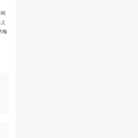
时间
际上
的每