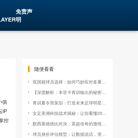
免责声
LAYER
明
随便看看
双国籍球员选择：如何巧妙应对多重身份的双刃剑
【深度解析：本菲卡青训输出的秘密武器与未来趋势】
小俱
青训夏令营策划：打造未来足球明星的秘密武器
IP
女足美洲杯技战术揭秘：让你看懂2026年赛场新变革
掌控
默西塞德德比对决：英超传奇的激情盛宴
球员身价评估模型：让数据说话，突破想象的评分黑科技