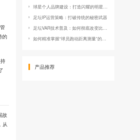
球星个人品牌建设：打造闪耀的明星光环
足坛IP运营策略：打破传统的秘密武器
、管
足坛VAR技术普及：如何彻底改变比赛公平与未来趋势
特的
如何精准掌握“球员跑动距离测量”的秘密技巧
，持
产品推荐
了
掘故
，从