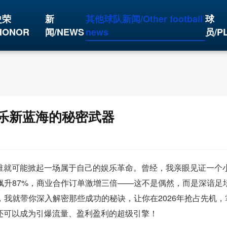
史荣
新
其他球队新闻/Other football
球
HONOR
闻/NEWS
news
员/P
娱乐新蓝海的秘密武器
，谁就可能掀起一场属于自己的娱乐革命。曾经，我亲眼见证一个
升87%，商业合作订单激增三倍——这不是偶然，而是深谙足坛
我就带你深入解密那些成功的秘诀，让你在2026年抢占先机，
还可以成为引爆流量、盈利盈利的超级引擎！