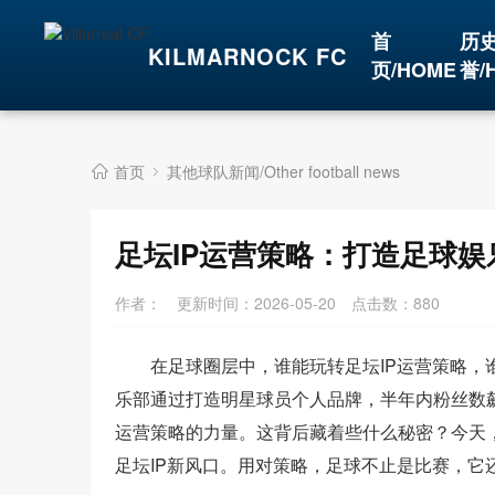
首
历
KILMARNOCK FC
页/HOME
誉/
首页
其他球队新闻/Other football news
足坛IP运营策略：打造足球
作者：
更新时间：2026-05-20
点击数：
880
在足球圈层中，谁能玩转足坛IP运营策略
乐部通过打造明星球员个人品牌，半年内粉丝数飙
运营策略的力量。这背后藏着些什么秘密？今天，
足坛IP新风口。用对策略，足球不止是比赛，它