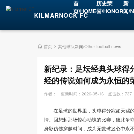
首
历史荣
新
页/HOME
誉/HONOR
闻/
KILMARNOCK FC
首页
其他球队新闻/Other football news
新纪录：足坛经典头球得
经的传说如何成为永恒的
作者：
更新时间：2026-05-16
点击数：
737
在足球的世界里，头球得分宛如天赐
情。回想起那场惊心动魄的比赛，彼此争
身影仿佛穿越时间，成为无数球迷心中永