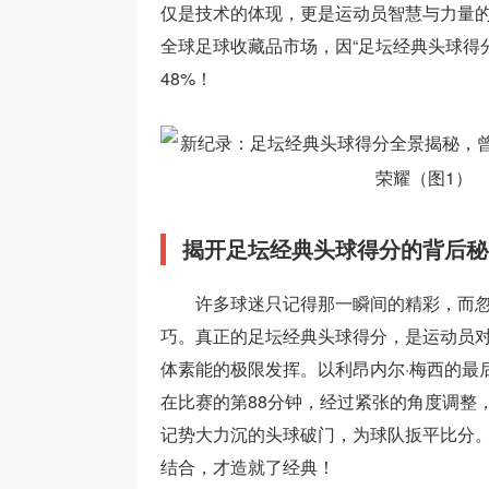
仅是技术的体现，更是运动员智慧与力量的
全球足球收藏品市场，因“足坛经典头球得
48%！
揭开足坛经典头球得分的背后秘
许多球迷只记得那一瞬间的精彩，而
巧。真正的足坛经典头球得分，是运动员
体素能的极限发挥。以利昂内尔·梅西的最
在比赛的第88分钟，经过紧张的角度调整
记势大力沉的头球破门，为球队扳平比分。
结合，才造就了经典！