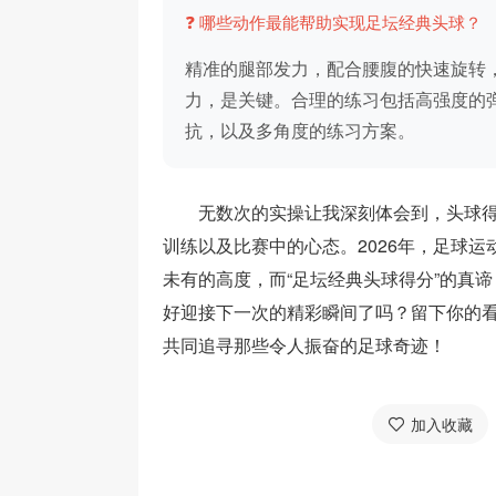
❓ 哪些动作最能帮助实现足坛经典头球？
精准的腿部发力，配合腰腹的快速旋转
力，是关键。合理的练习包括高强度的
抗，以及多角度的练习方案。
无数次的实操让我深刻体会到，头球
训练以及比赛中的心态。2026年，足球
未有的高度，而“足坛经典头球得分”的真
好迎接下一次的精彩瞬间了吗？留下你的
共同追寻那些令人振奋的足球奇迹！
加入收藏