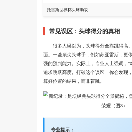
托雷斯世界杯头球助攻
常见误区：头球得分的真相
很多人误以为，头球得分全靠跳得高
面。一些顶尖头球手，例如苏亚雷斯，更
强的预判能力。实际上，专业人士强调，“
追求跳跃高度。打破这个误区，你会发现
算好位置的结果，而非盲跳。
专业提示：