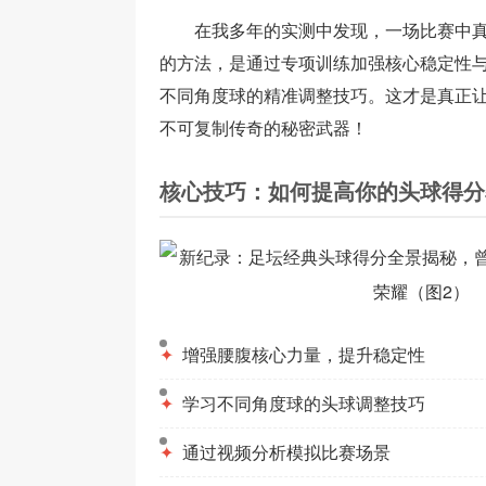
在我多年的实测中发现，一场比赛中
的方法，是通过专项训练加强核心稳定性
不同角度球的精准调整技巧。这才是真正让
不可复制传奇的秘密武器！
核心技巧：如何提高你的头球得分
✦
增强腰腹核心力量，提升稳定性
✦
学习不同角度球的头球调整技巧
✦
通过视频分析模拟比赛场景