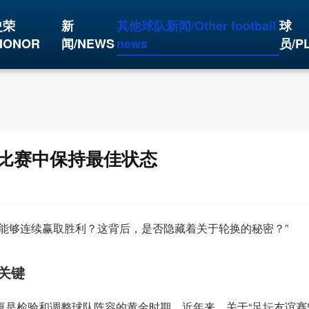
史荣
新
其他球队新闻/Other football
球
HONOR
闻/NEWS
news
员/P
比赛中保持最佳状态
能够连续赢取胜利？这背后，是否隐藏着关于轮换的秘密？”
关键
更是检验和调整球队阵容的黄金时期。近年来，关于“足坛友谊赛