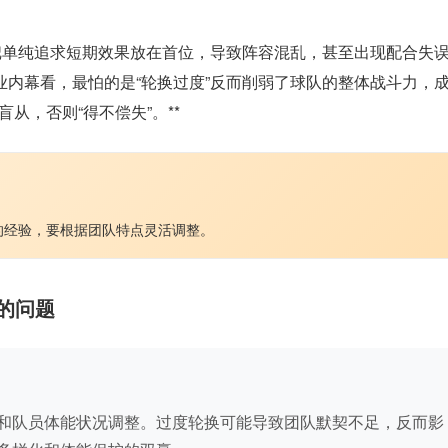
把单纯追求短期效果放在首位，导致阵容混乱，甚至出现配合失
内幕看，最怕的是“轮换过度”反而削弱了球队的整体战斗力，
盲从，否则“得不偿失”。**
的经验，要根据团队特点灵活调整。
的问题
和队员体能状况调整。过度轮换可能导致团队默契不足，反而影