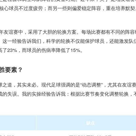
保核心球员不过度疲劳；而另一些则偏爱稳定阵容，重在培养默契
。
4年友谊赛中，采用了大胆的轮换方案。每场比赛都有不同的阵容
。这一经验告诉我们，科学的轮换不仅能保护球员，还能激发队
了23%，而球员的伤病率降低了15%。
胜要素？
之道，其实未必。现代足球强调的是“动态调整”，尤其在友谊
成的失误。我的实操经验告诉我：根据比赛节奏变化调整轮换，
缺点