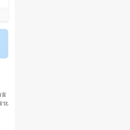
。
有盲
“比