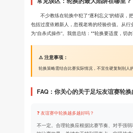
常见误区：轮换的最大陷阱在哪里？
不少教练在轮换中犯了“逐利忘义”的错误，
包括过度依赖新人，忽视老将的经验价值。从行业
为“自杀式操作”。我曾总结：**轮换要适度，切勿
⚠️ 注意事项：
轮换策略需结合比赛实际情况，不宜生硬复制别人
FAQ：你关心的关于足坛友谊赛轮换
❓ 友谊赛中轮换越多越好吗？
不一定。合理轮换应根据比赛节奏、对手强弱