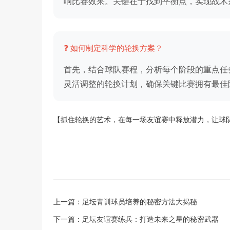
响比赛效果。关键在于找到平衡点，实现战术
❓ 如何制定科学的轮换方案？
首先，结合球队赛程，分析每个阶段的重点任
灵活调整的轮换计划，确保关键比赛拥有最佳
【抓住轮换的艺术，在每一场友谊赛中释放潜力，让球
上一篇：
足坛青训球员培养的秘密方法大揭秘
下一篇：
足坛友谊赛练兵：打造未来之星的秘密武器