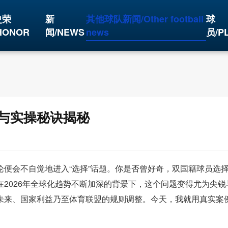
史荣
新
其他球队新闻/Other football
球
HONOR
闻/NEWS
news
员/P
与实操秘诀揭秘
便会不自觉地进入“选择”话题。你是否曾好奇，双国籍球员选
2026年全球化趋势不断加深的背景下，这个问题变得尤为尖锐
未来、国家利益乃至体育联盟的规则调整。今天，我就用真实案