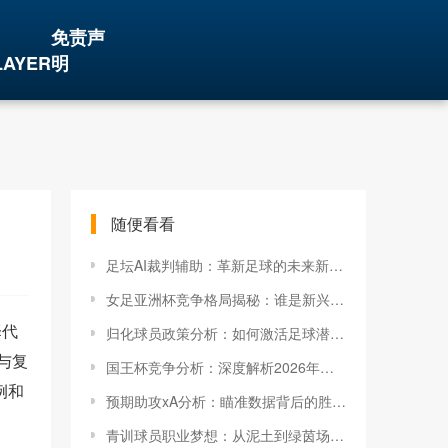
免责声
LAYER
明
随便看看
足坛AI裁判辅助：革新足球的未来新战场
女足亚洲杯竞争格局揭秘：谁是新兴的领跑者？
择代
归化球员政策分析：如何激活足球潜能的新引擎
与复
国王杯竞争分析：深度解析2026年的制胜策略
例和
预期助攻xA分析：瞄准数据背后的胜负关键
青训球员职业梦想：从泥土到绿茵场的逆袭之路