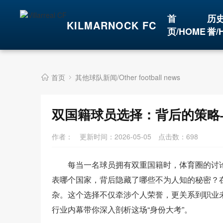
首
历
KILMARNOCK FC
页/HOME
誉/
首页
其他球队新闻/Other football news
双国籍球员选择：背后的策略
作者：
更新时间：2026-05-05
点击数：
698
每当一名球员拥有双重国籍时，体育圈的讨论
表哪个国家，背后隐藏了哪些不为人知的秘密？在
杂。这个选择不仅牵涉个人荣誉，更关系到职业
行业内幕带你深入剖析这场“身份大考”。