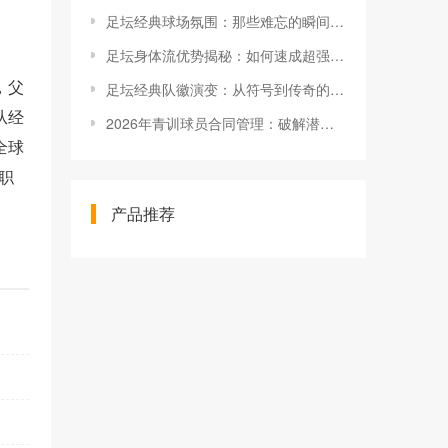
足坛经典球场氛围：那些难忘的瞬间与秘密
足坛身体流优势揭秘：如何速成超强身体素质
，父
足坛经典队徽演变：从符号到传奇的背后故事
从经
2026年青训球员合同管理：破解潜力股的关键密码
全球
职
产品推荐