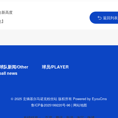
向新高度
返回列表
化】
球队新闻/Other
球员/PLAYER
ball news
© 2025 玄熵基尔马诺克粉丝站 版权所有
Powered by EyouCms
鲁ICP备2025199220号-96
|
网站地图
友情链接：
百度
腾讯
新浪
淘宝
微博