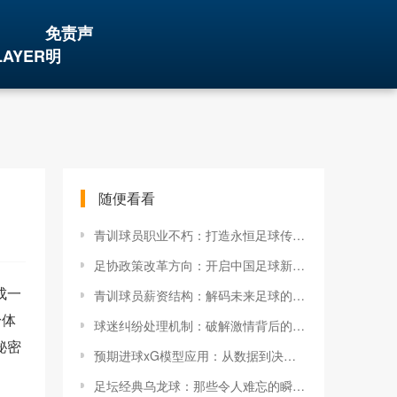
免责声
LAYER
明
随便看看
青训球员职业不朽：打造永恒足球传奇的秘密
足协政策改革方向：开启中国足球新时代的关键之路
成一
青训球员薪资结构：解码未来足球的潜力密码
身体
球迷纠纷处理机制：破解激情背后的隐忧
秘密
预期进球xG模型应用：从数据到决策的全面提升
足坛经典乌龙球：那些令人难忘的瞬间揭秘