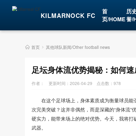
首
历
KILMARNOCK FC
页/HOME
誉/
首页
其他球队新闻/Other football news
足坛身体流优势揭秘：如何速
作者：
更新时间：2026-04-29
点击数：
978
在这个足球场上，身体素质成为衡量球员能
次完美突破？这并非偶然，而是深藏的“身体流”
硬实力，能带来场上的绝对优势。今天，我将打
武器。