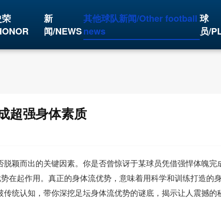
史荣
新
其他球队新闻/Other football
球
HONOR
闻/NEWS
news
员/P
成超强身体素质
否脱颖而出的关键因素。你是否曾惊讶于某球员凭借强悍体魄完
优势在起作用。真正的身体流优势，意味着用科学和训练打造的
破传统认知，带你深挖足坛身体流优势的谜底，揭示让人震撼的