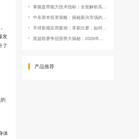
掌握盘带能力技术指标：全面解析高阶操控的秘密武器
中东资本投资策略：揭秘新兴市场的黄金钥匙
力。
手球新规应用案例：革新比赛，如何少走弯路？
爆发
英超联赛争冠形势大揭秘：2026年你必须知道的真相
升了
。
产品推荐
训
员的
身体