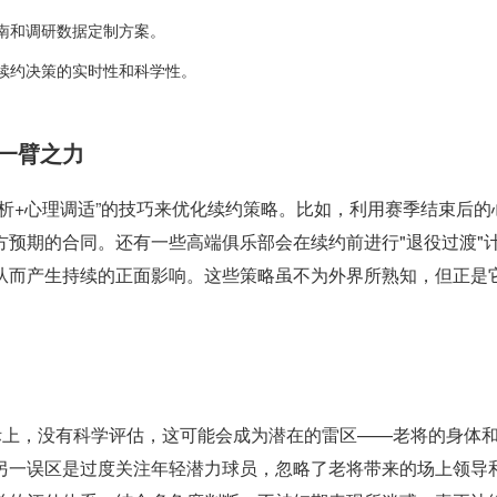
南和调研数据定制方案。
续约决策的实时性和科学性。
一臂之力
析+心理调适”的技巧来优化续约策略。比如，利用赛季结束后的
预期的合同。还有一些高端俱乐部会在续约前进行"退役过渡"
从而产生持续的正面影响。这些策略虽不为外界所熟知，但正是
际上，没有科学评估，这可能会成为潜在的雷区——老将的身体
另一误区是过度关注年轻潜力球员，忽略了老将带来的场上领导