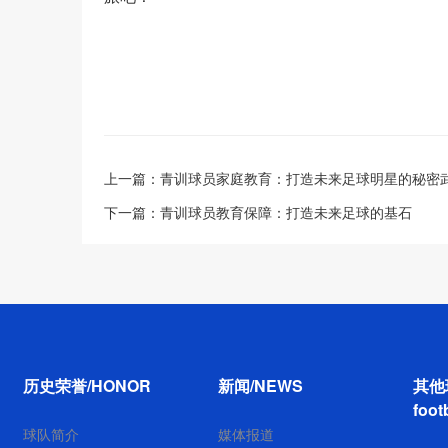
上一篇：
青训球员家庭教育：打造未来足球明星的秘密
下一篇：
青训球员教育保障：打造未来足球的基石
历史荣誉/HONOR
新闻/NEWS
其他
foot
球队简介
媒体报道