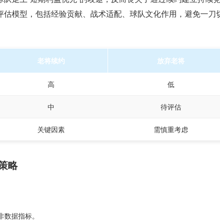
评估模型，包括经验贡献、战术适配、球队文化作用，避免一刀
老将续约
放弃老将
高
低
中
待评估
关键因素
需慎重考虑
策略
非数据指标。