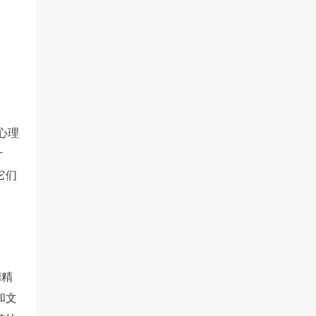
心理
计
它们
和精
和文