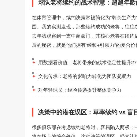
球队老将续约的战术智慧：超越年龄
在体育管理中，续约决策常被简化为“剩余生产力
围。我的实测发现，那些续约成功的老将，往往
去年我观察到一支中超豪门，其核心老将在续约
后的秘密，就是他们拥有“经验+引领力”的复合
✦
用数据看价值：老将带来的战术稳定性提升27
✦
文化传承：老将的影响力转化为团队凝聚力
✦
对年轻球员：经验传递提升整体竞争力
决策中的潜在误区：草率续约 vs 盲
很多俱乐部在考虑续约老将时，容易陷入两极：
将在场上的综合价值。这种决策的误区，经常让球