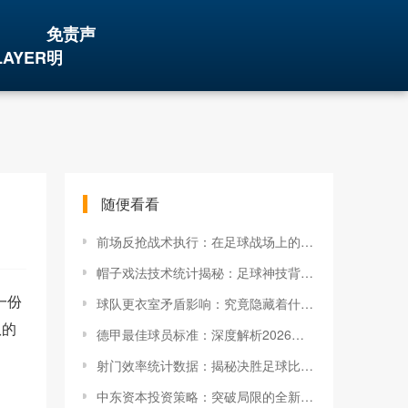
免责声
LAYER
明
随便看看
前场反抢战术执行：在足球战场上的制胜关键
帽子戏法技术统计揭秘：足球神技背后的奇迹密码
一份
球队更衣室矛盾影响：究竟隐藏着什么样的潜规则？
队的
德甲最佳球员标准：深度解析2026年最新评判体系
射门效率统计数据：揭秘决胜足球比赛的关键指标
中东资本投资策略：突破局限的全新思维