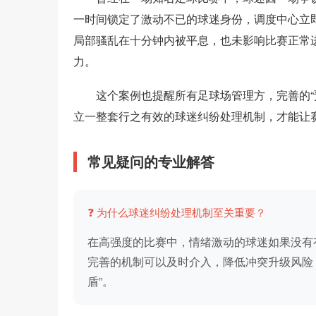
一时间锁定了激动不已的球迷身份，调度中心立即
局部骚乱在十分钟内被平息，也未影响比赛正常
力。
这个案例也提醒所有足球场管理方，完善的“
立一整套行之有效的球迷纠纷处理机制，才能让
常见疑问的专业解答
❓ 为什么球迷纠纷处理机制至关重要？
在高强度的比赛中，情绪激动的球迷如果没有
完善的机制可以及时介入，降低冲突升级风险
盾”。