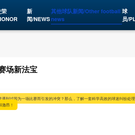
史荣
新
其他球队新闻/Other football
球
HONOR
闻/NEWS
news
员/P
赛场新法宝
曾遇到过因为一场比赛而引发的冲突？那么，了解一套科学高效的球迷纠纷处理
和激昂！