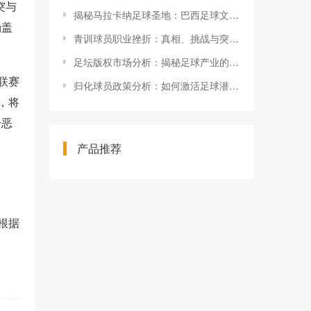
突与
揭秘马拉卡纳足球圣地：巴西足球文化的心脏地带
涵盖
青训球员职业挫折：真相、挑战与突破的深度解析
足坛版权市场分析：揭秘足球产业的黄金密码
联赛
归化球员政策分析：如何激活足球潜能的新引擎
，将
步恶
产品推荐
根据