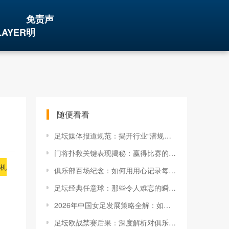
免责声
LAYER
明
随便看看
足坛媒体报道规范：揭开行业“潜规则”的真面目
门将扑救关键表现揭秘：赢得比赛的秘密武器
机
俱乐部百场纪念：如何用用心记录每一次精彩瞬间
足坛经典任意球：那些令人难忘的瞬间背后 secrets
2026年中国女足发展策略全解：如何实现突破？
足坛欧战禁赛后果：深度解析对俱乐部与球员的真实影响