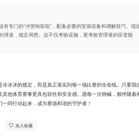
设有专门的“冲突响应组”，配备必要的安保设备和调解技巧。现
的球迷，稳定局势。这不仅考验设施，更考验管理者的应变能
是冷冰冰的规定，而是真正落实到每一场比赛的生命线。只要我
及其他体育赛事更具包容性和安全感。愿每一次呐喊，都伴随着
们一同行动起来，成为赛场和谐的守护者！
加入收藏