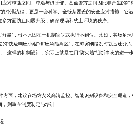
门应对球迷之间、球迷与俱乐部、甚至警方之间因比赛产生的冲
”的冷漠流程，更是一套科学、全链条覆盖的安全应对措施。它
在多方面防止问题升级，确保现场和线上环境的秩序。
成“群殴”，根本原因在于机制缺失或执行不到位。比如，某场足球
的“快速响应小组”和“应急隔离区”，在冲突刚爆发时就迅速介入
。这样的机制设计，实际上就是在用“防火墙”阻断事态的进一
。硬件方面，建议在场馆安装高清监控、智能识别设备和安全通道，
面，则重在制度制定与培训：
递