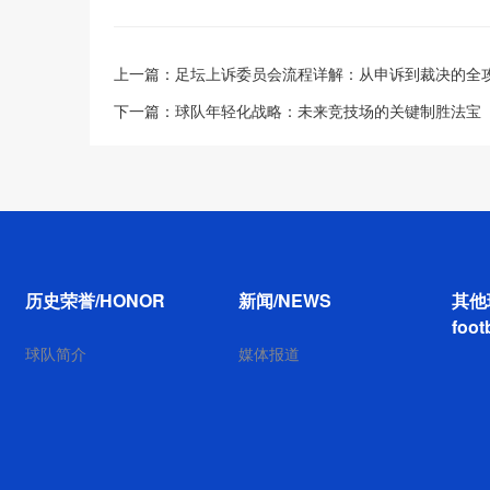
上一篇：
足坛上诉委员会流程详解：从申诉到裁决的全
下一篇：
球队年轻化战略：未来竞技场的关键制胜法宝
历史荣誉/HONOR
新闻/NEWS
其他
foot
球队简介
媒体报道