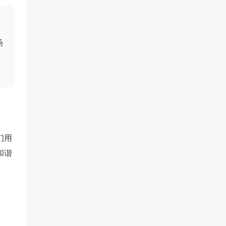
场
们用
和谐