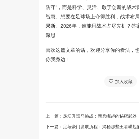
防守”，而是科学、灵活、敢于创新的战术
智慧。想要在足球场上夺得胜利，战术布
果断。2026年，谁能用战术占尽先机？
深思！
喜欢这篇文章的话，欢迎分享你的看法，
你我身边！
加入收藏
上一篇：
足坛升班马挑战：新秀崛起的秘密武器
下一篇：
足坛豪门发展历程：揭秘那些王者崛起