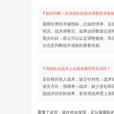
❓ 如何判断一支保级队的战术调整是否奏
观察比赛的关键指标，比如控球率、反
情况。战术调整后，如果这些数据出现
逐步向好，那么可以认定调整奏效。而
论也是判断战术成效的重要依据。
❓ 保级队在战术上应避免哪些常见误区？
盲目模仿他人战术，缺乏针对性；战术
迷失方向；强调单一战术，缺少变化和
低战术的实际效果，甚至使战局雪上加
看懂了这些，或许你会发现，足坛保级队的