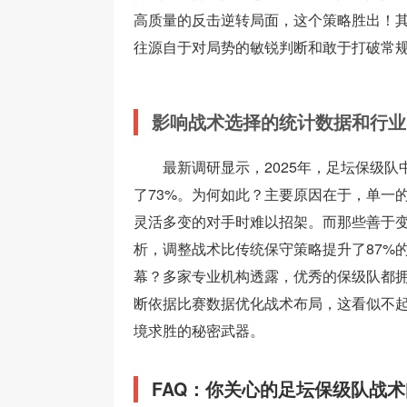
高质量的反击逆转局面，这个策略胜出！
往源自于对局势的敏锐判断和敢于打破常
影响战术选择的统计数据和行业
最新调研显示，2025年，足坛保级
了73%。为何如此？主要原因在于，单一
灵活多变的对手时难以招架。而那些善于
析，调整战术比传统保守策略提升了87%
幕？多家专业机构透露，优秀的保级队都拥
断依据比赛数据优化战术布局，这看似不
境求胜的秘密武器。
FAQ：你关心的足坛保级队战