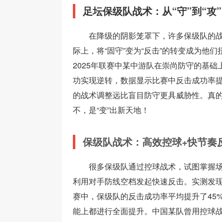
足坛保级队战术：从“守”到“攻
在降级的阴影笼罩下，许多保级队的
际上，将“固守”变为“反击”的转变成为他
2025年联赛中某中游队在崇尚防守的基
功实现逆转，数据显示比赛中反击成功率提
的战术调整远比盲目防守更具威胁性。真的
不，是“变”出新天地！
保级队战术：高效控球+快节奏
很多保级队通过控球战术，试图掌握
利用对手防线空档发起快速反击。实测发现
赛中，保级队的反击成功率平均提升了45
能上都进行全面提升。中国某队曾用控球