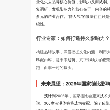
业化失去品牌核心价值，影响力反而减弱
复调研，发现影响力的核心在于：内容的
多元的产业合作。“拼人气”的做法往往只
续性。
行业专家：如何打造持久影响力？
构建品牌故事，深度挖掘文化内涵，利用
匹配内容，是未来趋势。真正影响力的塑
跑，而非一时的噱头。
未来展望：2026年国家德比影
预计到2026年，国家德比会迎来技术
说、360度沉浸体验将成为标配。除了传