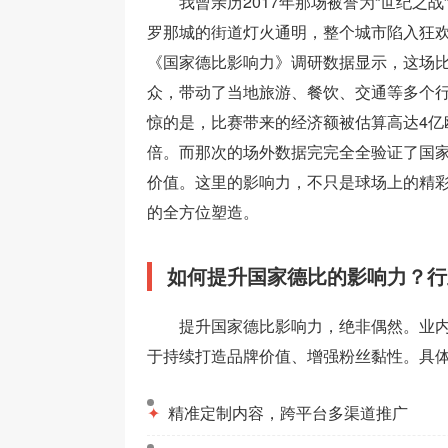
我曾亲历2017年那场被誉为“世纪之
罗那城的街道灯火通明，整个城市陷入狂
《国家德比影响力》调研数据显示，这场比
众，带动了当地旅游、餐饮、交通等多个
惊的是，比赛带来的经济额被估算高达4亿
倍。而那次的场外数据完完全全验证了国
价值。这里的影响力，不只是球场上的精
的全方位塑造。
如何提升国家德比的影响力？行
提升国家德比影响力，绝非偶然。业
于持续打造品牌价值、增强粉丝黏性。具
✦
精准定制内容，跨平台多渠道推广