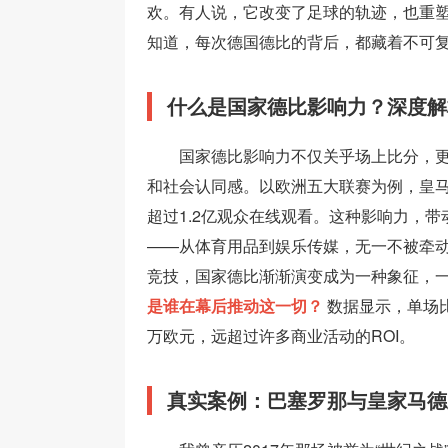
欢。有人说，它改变了足球的轨迹，也重
知道，每次德国德比的背后，都藏着不可
什么是国家德比影响力？深度解
国家德比影响力不仅关乎场上比分，
和社会认同感。以欧洲五大联赛为例，皇
超过1.2亿观众在线观看。这种影响力，
——从体育用品到娱乐传媒，无一不被牵
竞技，国家德比渐渐演变成为一种象征，
是谁在幕后推动这一切？
数据显示，单场
万欧元，远超过许多商业活动的ROI。
真实案例：巴塞罗那与皇家马德