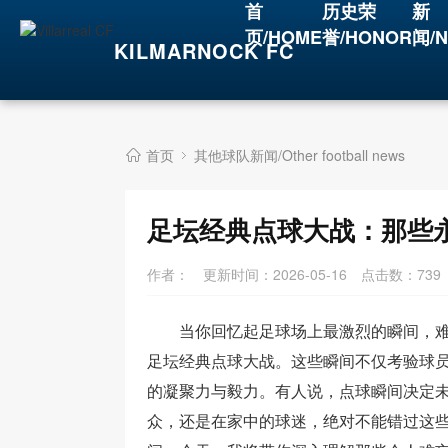
首
历史荣
新
页/HOME
誉/HONOR
闻/
KILMARNOCK FC
首页
其他球队新闻/Other football news
足坛经典点球大战：那些
作者：
更新时间：2026-05-16
点击数：
739
当你回忆起足球场上最激烈的瞬间，
足坛经典点球大战。这些瞬间不仅考验球
的凝聚力与毅力。有人说，点球瞬间决定
众，还是在家中的球迷，绝对不能错过这