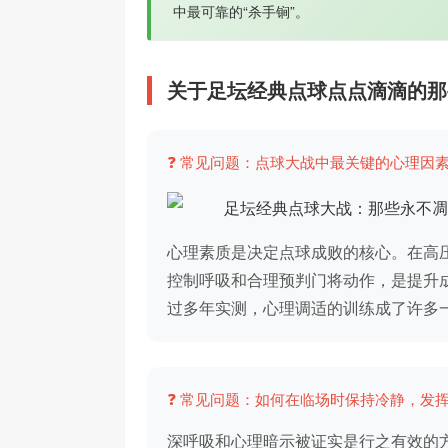
中最可靠的“杀手锏”。
关于足坛经典点球点点滴滴的那
❓ 常见问题：点球大战中最关键的心理因
心理素质是决定点球成败的核心。在高
控制呼吸和合理预判门将动作，是提升
过多年实测，心理调适的训练成了许多一
❓ 常见问题：如何在临场时保持冷静，发
深呼吸和心理暗示被证实是行之有效的