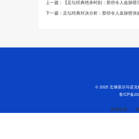
上一篇：
【足坛经典绝杀时刻：那些令人血脉喷
下一篇：
足坛经典对决分析：那些令人血脉喷张
© 2025 玄熵基尔马诺
鲁ICP备202
友情链接：