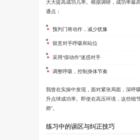
大大提高成功几率。根据调研，成功率最
通点：
✦
预判门将动作，减少犹豫
✦
留意对手呼吸和站位
✦
采用“假动作”迷惑对手
✦
调整呼吸，控制身体节奏
我曾在实操中发现，面对紧张局面，深呼
升点球成功率。即使在高压环境，这些细节
师”。
练习中的误区与纠正技巧