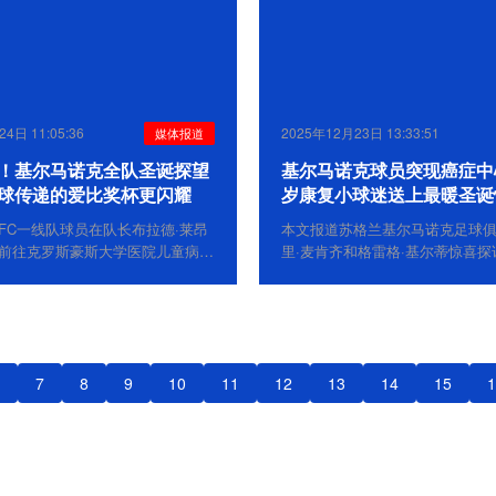
4日 11:05:36
2025年12月23日 13:33:51
媒体报道
！基尔马诺克全队圣诞探望
基尔马诺克球员突现癌症中
球传递的爱比奖杯更闪耀
岁康复小球迷送上最暖圣诞
FC一线队球员在队长布拉德·莱昂
本文报道苏格兰基尔马诺克足球
前往克罗斯豪斯大学医院儿童病房
里·麦肯齐和格雷格·基尔蒂惊喜
问，为患儿家庭带去欢乐与支持，
症支持中心，为刚结束癌症治疗的
乐部的社区关怀。
格雷森·史密斯送上难忘的圣诞祝
7
8
9
10
11
12
13
14
15
1