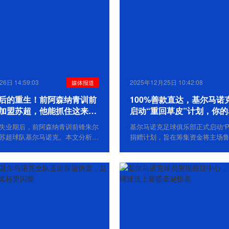
6日 14:59:03
2025年12月25日 10:42:08
媒体报道
后的重生！前阿森纳青训前
100%善款直达，基尔马诺
加盟苏超，他能抓住这来之
启动“重回草皮”计划，你
会吗？
入球场未来！
失业期后，前阿森纳青训前锋朱尔
基尔马诺克足球俱乐部正式启动“Pitc
苏超球队基尔马诺克。本文分析其
捐赠计划，旨在筹集资金将主场
球队需求，并展望其在苏格兰联赛
场恢复为天然草皮并建设新训练
。
Ticketco承诺捐赠全部手续费，确
款直达俱乐部。